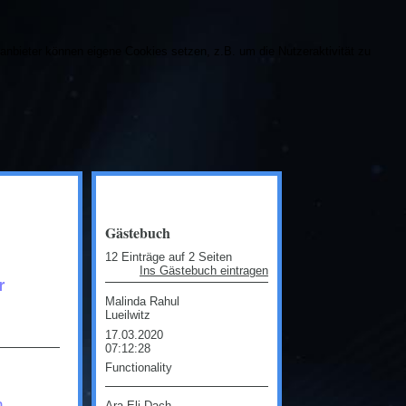
ttanbieter können eigene Cookies setzen, z.B. um die Nutzeraktivität zu
Gästebuch
12 Einträge auf 2 Seiten
Ins Gästebuch eintragen
r
Malinda Rahul
Lueilwitz
17.03.2020
07:12:28
Functionality
n
Ara Eli Dach