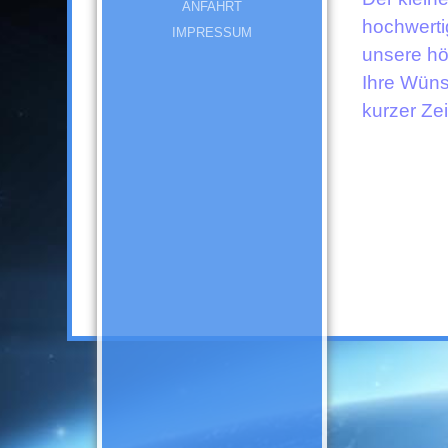
ANFAHRT
hochwerti
IMPRESSUM
unsere höc
Ihre Wüns
kurzer Ze