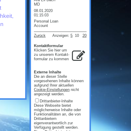
MD
t
08.01.2020
01:15:03
hkeit,
Personal Loan
in
Account
Zurück
Anzeigen:
5
10
20
Kontaktformular
Klicken Sie hier um
zu unserem Kon­takt­
for­mu­lar zu kommen
Externe Inhalte
Die an dieser Stelle
vorgesehenen Inhalte können
aufgrund Ihrer aktuellen
Cookie-Einstellungen
nicht
angezeigt werden.
Drittanbieter-Inhalte
Diese Webseite bietet
möglicherweise Inhalte oder
Funktionalitäten an, die von
Drittanbietern
eigenverantwortlich zur
Verfügung gestellt werden.