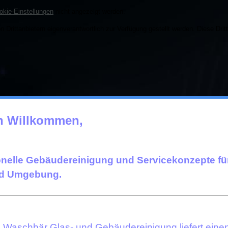
okie-Einstellungen
nicht angezeigt werden.
n Drittanbietern eigenverantwortlich zur Verfügung gestellt werden. Diese Dri
ch Willkommen,
onelle Gebäudereinigung und Servicekonzepte fü
nd Umgebung.
e Waschbär Glas- und Gebäudereinigung liefert eine