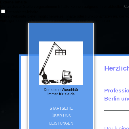
Externe Inhalte
Die an dieser Stelle vorgesehenen Inhalte können aufgrund Ihrer aktuellen
Co
Drittanbieter-Inhalte
Diese Webseite bietet möglicherweise Inhalte oder Funktionalitäten an, die vo
verfolgen oder ihre Angebote zu personalisieren und zu optimieren.
Herzli
Der kleine Waschbär
Professi
immer für sie da
Berlin u
STARTSEITE
ÜBER UNS
LEISTUNGEN
Der klein