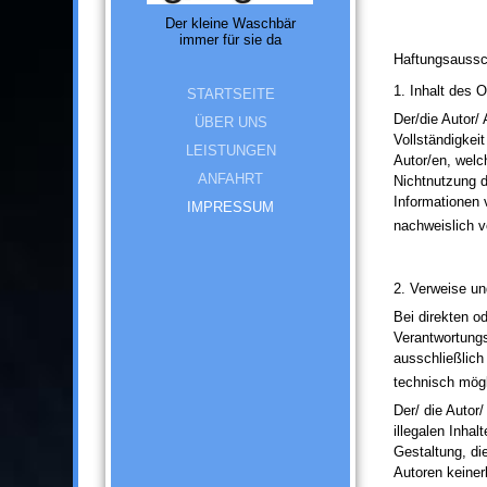
Der kleine Waschbär
immer für sie da
Haftungsaussc
1. Inhalt des 
STARTSEITE
Der/die Autor/
ÜBER UNS
Vollständigkei
LEISTUNGEN
Autor/en, welc
ANFAHRT
Nichtnutzung d
Informationen 
IMPRESSUM
nachweislich v
2. Verweise un
Bei direkten o
Verantwortungs
ausschließlich
technisch mögl
Der/ die Autor
illegalen Inha
Gestaltung, die
Autoren keiner