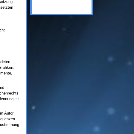
ksetzung
esetzten
cht
ndeten
rafiken,
umente,
und
chenrechts
Nennung ist
eim Autor
sequenzen
 Zustimmung