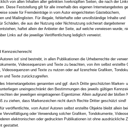
klich von allen Inhalten aller gelinkten /verknüpften Seiten, die nach der Lin
en. Diese Feststellung gilt für alle innerhalb des eigenen Internetangebotes g
eise sowie für Fremdeinträge in vom Autor eingerichteten Gästebüchern,
n und Mailinglisten. Für illegale, fehlerhafte oder unvollständige Inhalte und
ür Schäden, die aus der Nutzung oder Nichtnutzung solcherart dargebotener
ntstehen, haftet allein der Anbieter der Seite, auf welche verwiesen wurde, ni
über Links auf die jeweilige Veröffentlichung lediglich verweist.
nd Kennzeichenrecht
 Autoren ist/ sind bestrebt, in allen Publikationen die Urheberrechte der verwe
okumente, Videosequenzen und Texte zu beachten, von ihm selbst erstellte G
 Videosequenzen und Texte zu nutzen oder auf lizenzfreie Grafiken, Tondok
n und Texte zurückzugreifen.
 des Internetangebotes genannten und ggf. durch Dritte geschützten Marken- 
unterliegen uneingeschränkt den Bestimmungen des jeweils gültigen Kennzei
rechten der jeweiligen eingetragenen Eigentümer. Allein aufgrund der bloßen 
uß zu ziehen, dass Markenzeichen nicht durch Rechte Dritter geschützt sind!
ür veröffentlichte, vom Autor/ Autoren selbst erstellte Objekte bleibt allein b
ne Vervielfältigung oder Verwendung solcher Grafiken, Tondokumente, Video
nderen elektronischen oder gedruckten Publikationen ist ohne ausdrückliche
t gestattet.