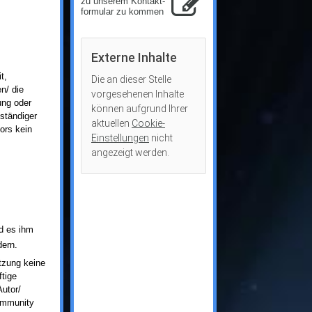
zu unserem Kon­takt­
for­mu­lar zu kommen
Externe Inhalte
t,
Die an dieser Stelle
n/ die
vorgesehenen Inhalte
ung oder
können aufgrund Ihrer
ständiger
aktuellen
Cookie-
ors kein
Einstellungen
nicht
angezeigt werden.
nd es ihm
dern.
etzung keine
ftige
Autor/
Community