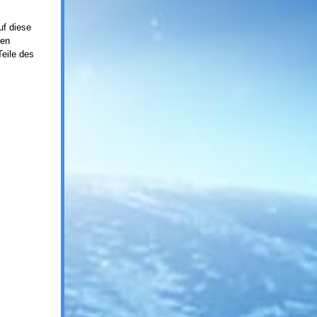
uf diese
den
Teile des