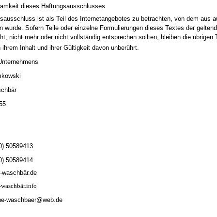
samkeit dieses Haftungsausschlusses
sausschluss ist als Teil des Internetangebotes zu betrachten, von dem aus a
n wurde. Sofern Teile oder einzelne Formulierungen dieses Textes der gelten
t, nicht mehr oder nicht vollständig entsprechen sollten, bleiben die übrigen 
ihrem Inhalt und ihrer Gültigkeit davon unberührt.
s Unternehmens
mkowski
schbär
55
30) 50589413
0) 50589414
e-waschbär.de
-waschbär.info
eine-waschbaer@web.de