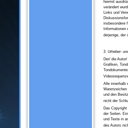
hiermit ausdrüc
verändert wurd
Links und Verw
Diskussionsfore
insbesondere f
Informationen e
derjenige, der 
3. Urheber- u
Der/ die Autor/
Grafiken, Tond
Tondokumente,
Videosequenze
Alle innerhalb
Warenzeichen 
und den Besitz
nicht der Schl
Das Copyright f
der Seiten. Ei
und Texte in a
des Autors nich