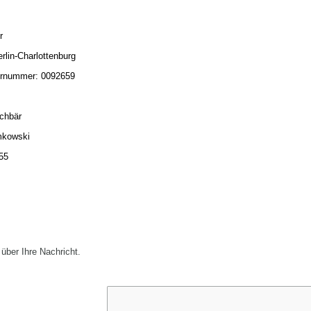
r
rlin-Charlottenburg
ernummer: 0092659
schbär
mkowski
55
 über Ihre Nachricht.