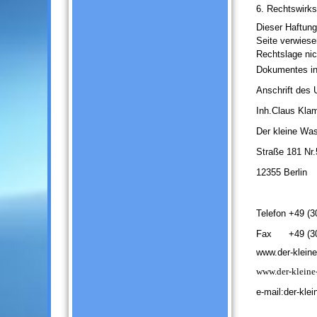
6. Rechtswirk
Dieser Haftung
Seite verwiese
Rechtslage nich
Dokumentes in 
Anschrift de
Inh.Claus Kla
Der kleine Wa
Straße 181 Nr.
12355 Berlin
Telefon +49 (
Fax
+49 (3
www.der-klein
www.der-kleine
e-mail:der-kl