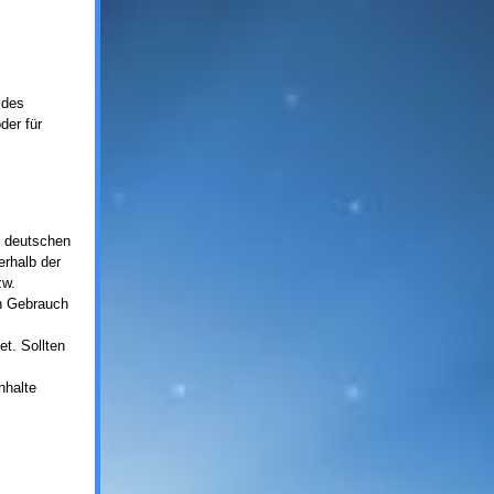
 des
der für
m deutschen
erhalb der
zw.
en Gebrauch
et. Sollten
nhalte