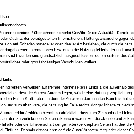
hluss
Onlineangebotes
 Autoren übernimmt/ übernehmen keinerlei Gewähr für die Aktualität, Korrekthei
t oder Qualität der bereitgestellten Informationen. Haftungsansprüche gegen de
he sich auf Schäden materieller oder ideeller Art beziehen, die durch die Nutz
er dargebotenen Informationen bzw. durch die Nutzung fehlerhafter und unvoll
verursacht wurden sind grundsätzlich ausgeschlossen, sofern seitens des Aut
orsätzliches oder grob fahrlässiges Verschulden vorliegt.
d Links
der indirekten Verweisen auf fremde Internetseiten ("Links"), die außerhalb des
bereiches des/ der Autors/ Autoren liegen, würde eine Haftungsverpflichtung
 in dem Fall in Kraft treten, in dem der Autor von den Inhalten Kenntnis hat u
ich und zumutbar wäre, die Nutzung im Falle rechtswidriger Inhalte zu verhin
/ Autoren erklärt/ erklären hiermit ausdrücklich, dass zum Zeitpunkt der Links
lte auf den zu verlinkenden Seiten erkennbar waren. Auf die aktuelle und zukün
 Inhalte oder die Urheberschaft der gelinkten/verknüpften Seiten hat der/ die 
lei Einfluss. Deshalb distanzieren der/ die Autor/ Autoren/ Mitglieder dieser 