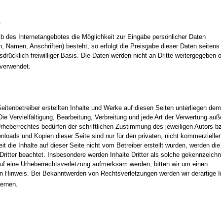
z
lb des Internetangebotes die Möglichkeit zur Eingabe persönlicher Daten
, Namen, Anschriften) besteht, so erfolgt die Preisgabe dieser Daten seitens
drücklich freiwilliger Basis. Die Daten werden nicht an Dritte weitergegeben o
verwendet.
Seitenbetreiber erstellten Inhalte und Werke auf diesen Seiten unterliegen de
Die Vervielfältigung, Bearbeitung, Verbreitung und jede Art der Verwertung auß
heberrechtes bedürfen der schriftlichen Zustimmung des jeweiligen Autors b
wnloads und Kopien dieser Seite sind nur für den privaten, nicht kommerziell
it die Inhalte auf dieser Seite nicht vom Betreiber erstellt wurden, werden die
Dritter beachtet. Insbesondere werden Inhalte Dritter als solche gekennzeichn
uf eine Urheberrechtsverletzung aufmerksam werden, bitten wir um einen
 Hinweis. Bei Bekanntwerden von Rechtsverletzungen werden wir derartige I
ernen.